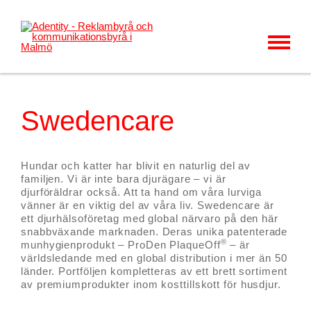
MENU
KUNDER & CASES
VÅRT ERBJUDANDE
Swedencare
OM OSS
Hundar och katter har blivit en naturlig del av
KARRIÄR
familjen. Vi är inte bara djurägare – vi är
djurföräldrar också. Att ta hand om våra lurviga
KONTAKT
vänner är en viktig del av våra liv. Swedencare är
ett djurhälsoföretag med global närvaro på den här
snabbväxande marknaden. Deras unika patenterade
NYHETER
®
munhygienprodukt – ProDen PlaqueOff
– är
världsledande med en global distribution i mer än 50
länder. Portföljen kompletteras av ett brett sortiment
av premiumprodukter inom kosttillskott för husdjur.